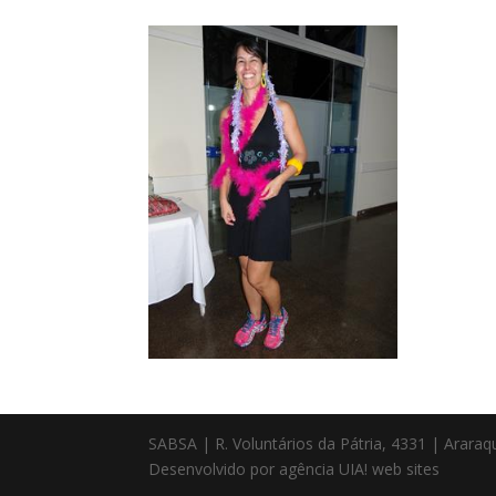
SABSA | R. Voluntários da Pátria, 4331 | Arara
Desenvolvido por agência UIA! web sites