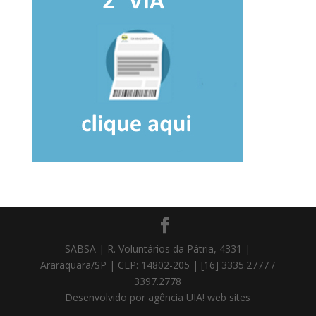
SABSA | R. Voluntários da Pátria, 4331 |
Araraquara/SP | CEP: 14802-205 | [16] 3335.2777 /
3397.2778
Desenvolvido por agência UIA! web sites