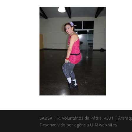
SABSA | R. Voluntários da Pátria, 4331 | Arara
Desenvolvido por agência UIA! web sites