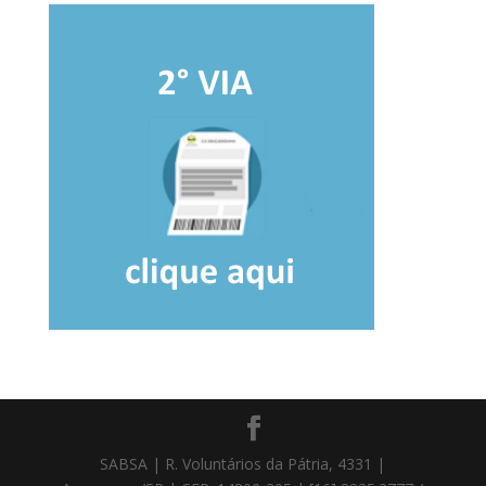
SABSA | R. Voluntários da Pátria, 4331 |