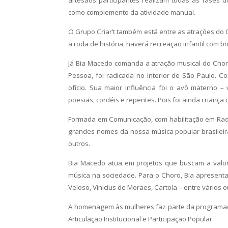
artesãos participantes realizam todas as fases d
como complemento da atividade manual.
O Grupo Criar’t também está entre as atrações do 
a roda de história, haverá recreação infantil com b
Já Bia Macedo comanda a atração musical do Chor
Pessoa, foi radicada no interior de São Paulo. Co
ofício. Sua maior influência foi o avô materno – 
poesias, cordéis e repentes. Pois foi ainda criança 
Formada em Comunicação, com habilitação em Radia
grandes nomes da nossa música popular brasileira,
outros.
Bia Macedo atua em projetos que buscam a valori
música na sociedade. Para o Choro, Bia apresenta
Veloso, Vinicius de Moraes, Cartola – entre vários o
A homenagem às mulheres faz parte da programaçã
Articulação Institucional e Participação Popular.