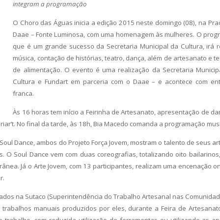
integram a programação
O Choro das Águas inicia a edição 2015 neste domingo (08), na Pra
Daae – Fonte Luminosa, com uma homenagem às mulheres. O prog
que é um grande sucesso da Secretaria Municipal da Cultura, irá r
música, contação de histórias, teatro, dança, além de artesanato e t
de alimentação. O evento é uma realização da Secretaria Municip
Cultura e Fundart em parceria com o Daae – e acontece com en
franca.
Às 16 horas tem início a Feirinha de Artesanato, apresentação de da
riar’t. No final da tarde, às 18h, Bia Macedo comanda a programação musi
oul Dance, ambos do Projeto Força Jovem, mostram o talento de seus art
O Soul Dance vem com duas coreografias, totalizando oito bailarinos
ânea. Já o Arte Jovem, com 13 participantes, realizam uma encenação o
r.
trados na Sutaco (Superintendência do Trabalho Artesanal nas Comunidad
 trabalhos manuais produzidos por eles, durante a Feira de Artesanat