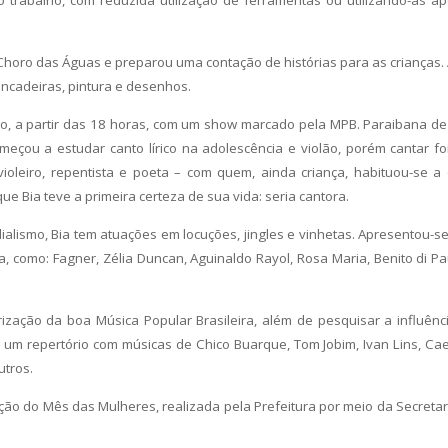
o trabalho, com reduzida utilização de ferramentas ou utilizando-as a
Choro das Águas e preparou uma contação de histórias para as crianças.
rincadeiras, pintura e desenhos.
o, a partir das 18 horas, com um show marcado pela MPB. Paraibana de
meçou a estudar canto lírico na adolescência e violão, porém cantar fo
violeiro, repentista e poeta – com quem, ainda criança, habituou-se a 
que Bia teve a primeira certeza de sua vida: seria cantora.
lismo, Bia tem atuações em locuções, jingles e vinhetas. Apresentou-s
 como: Fagner, Zélia Duncan, Aguinaldo Rayol, Rosa Maria, Benito di Pa
zação da boa Música Popular Brasileira, além de pesquisar a influênc
 um repertório com músicas de Chico Buarque, Tom Jobim, Ivan Lins, Ca
utros.
o do Mês das Mulheres, realizada pela Prefeitura por meio da Secretar