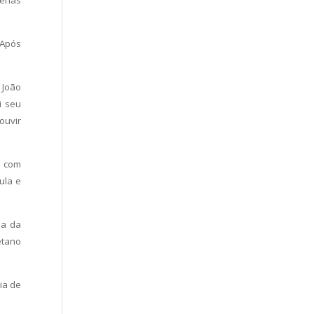
penas
 Após
 João
i seu
ouvir
e com
ula e
ia da
etano
ia de