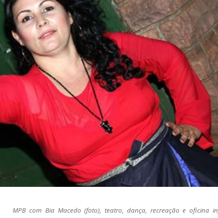
MPB com Bia Macedo (foto), teatro, dança, recreação e oficina inf