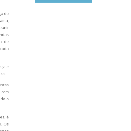
ça do
rama,
eunir
endas
al de
trada
nça e
cal.
istas
, com
nde o
es) é
o. Os