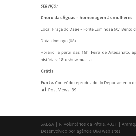
SERVIÇO:
Choro das Águas – homenagem às mulheres
Local: Praça do Daae – Fonte Luminosa (Av. Bento d
Data: domingo (08)
Horário: a partir das 16h: Feira de Artesanato, 
histórias; 18h: show musical
Grátis
Fonte:
Conteúdo reproduzido do Departamento de
Post Views:
39
SABSA | R. Voluntários da Pátria, 4331 | Arara
Desenvolvido por agência UIA! web sites