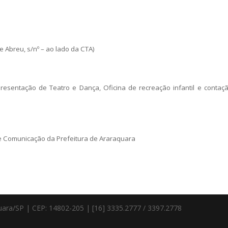
e Abreu, s/nº – ao lado da CTA)
apresentação de Teatro e Dança, Oficina de recreação infantil e contaç
 Comunicação da Prefeitura de Araraquara
quara/SP | CEP: 14802-205 | [16] 3335.2777 / 3397.2778