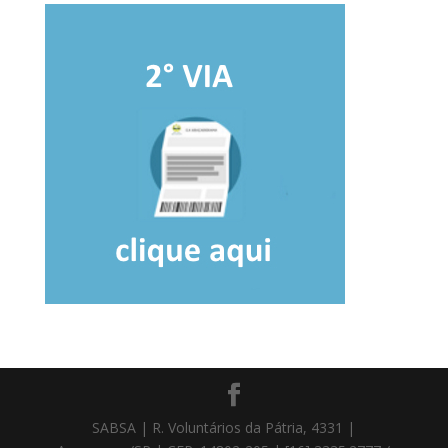
SABSA | R. Voluntários da Pátria, 4331 |