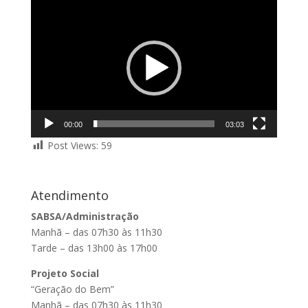
Tocador
de
vídeo
00:00
03:03
Post Views:
59
Atendimento
SABSA/Administração
Manhã – das 07h30 às 11h30
Tarde – das 13h00 às 17h00
Projeto Social
“Geração do Bem”
Manhã – das 07h30 às 11h30