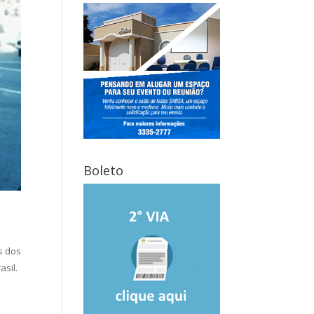
Boleto
s dos
asil.