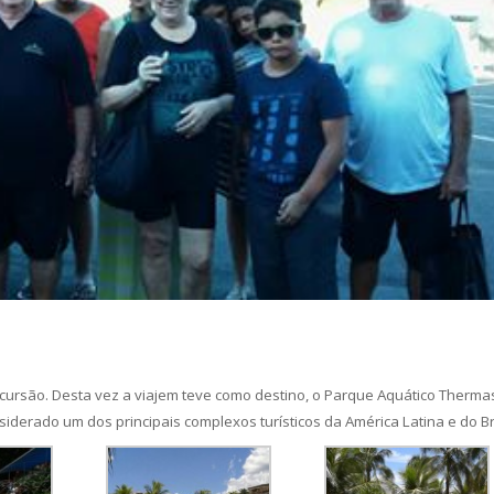
xcursão. Desta vez a viajem teve como destino, o Parque Aquático Therma
siderado um dos principais complexos turísticos da América Latina e do Br