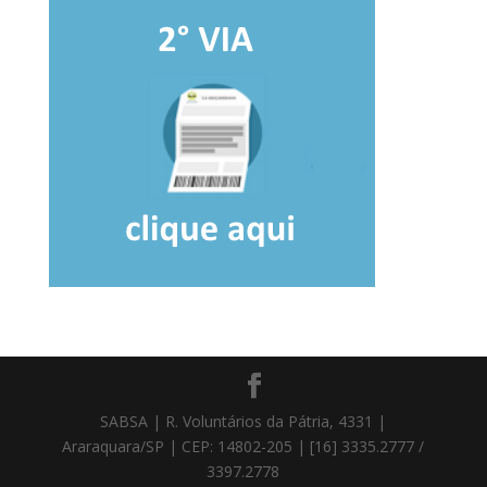
SABSA | R. Voluntários da Pátria, 4331 |
Araraquara/SP | CEP: 14802-205 | [16] 3335.2777 /
3397.2778