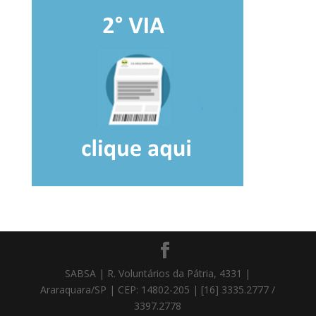
SABSA | R. Voluntários da Pátria, 4331 |
Araraquara/SP | CEP: 14802-205 | [16] 3335.2777 /
3397.2778