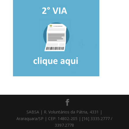
SABSA | R. Voluntários da Pátria, 4331 |
Araraquara/SP | CEP: 14802-205 | [16] 3335.2777 /
3397.2778