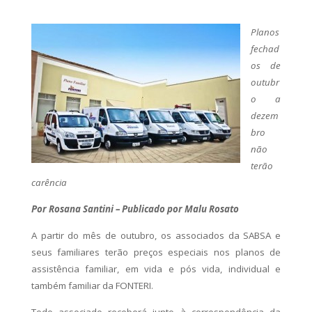
Planos
fechad
os de
outubr
o a
dezem
bro
não
terão
carência
Por Rosana Santini – Publicado por Malu Rosato
A partir do mês de outubro, os associados da SABSA e
seus familiares terão preços especiais nos planos de
assistência familiar, em vida e pós vida, individual e
também familiar da FONTERI.
Todo associado receberá junto à correspondência da