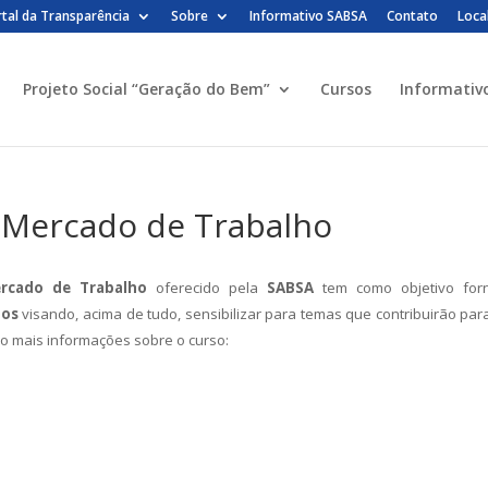
tal da Transparência
Sobre
Informativo SABSA
Contato
Loca
Projeto Social “Geração do Bem”
Cursos
Informativ
 Mercado de Trabalho
ercado de Trabalho
oferecido pela
SABSA
tem como objetivo for
nos
visando, acima de tudo, sensibilizar para temas que contribuirão par
xo mais informações sobre o curso: