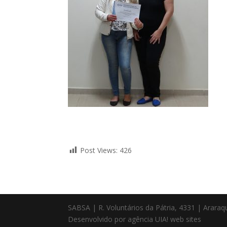
Post Views:
426
SABSA | R. Voluntários da Pátria, 4331 | Arara
Desenvolvido por agência UIA! web sites