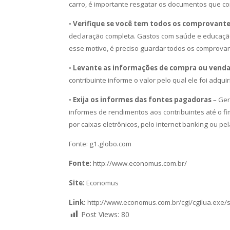
carro, é importante resgatar os documentos que c
•
Verifique se você tem todos os comprovante
declaração completa. Gastos com saúde e educação
esse motivo, é preciso guardar todos os comprovan
•
Levante as informações de compra ou venda
contribuinte informe o valor pelo qual ele foi adqu
•
Exija os informes das fontes pagadoras
– Ger
informes de rendimentos aos contribuintes até o fim
por caixas eletrônicos, pelo internet banking ou pel
Fonte: g1.globo.com
Fonte:
http://www.economus.com.br/
Site:
Economus
Link:
http://www.economus.com.br/cgi/cgilua.exe/
Post Views:
80