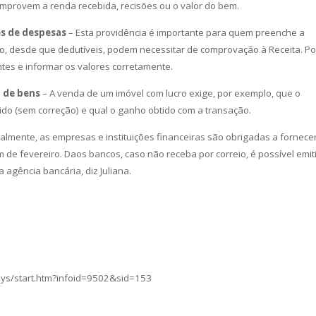
omprovem a renda recebida, recisões ou o valor do bem.
s de despesas
– Esta providência é importante para quem preenche a
, desde que dedutíveis, podem necessitar de comprovação à Receita. Po
tes e informar os valores corretamente.
 de bens
– A venda de um imóvel com lucro exige, por exemplo, que o
irido (sem correção) e qual o ganho obtido com a transação.
almente, as empresas e instituições financeiras são obrigadas a fornece
 de fevereiro. Daos bancos, caso não receba por correio, é possível emit
a agência bancária, diz Juliana.
sys/start.htm?infoid=9502&sid=153