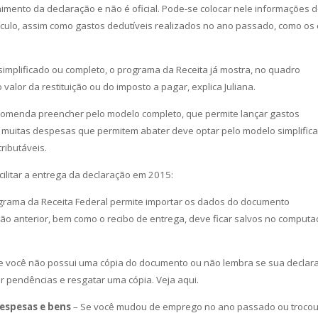
imento da declaração e não é oficial. Pode-se colocar nele informações 
ículo, assim como gastos dedutíveis realizados no ano passado, como os
simplificado ou completo, o programa da Receita já mostra, no quadro
valor da restituição ou do imposto a pagar, explica Juliana.
recomenda preencher pelo modelo completo, que permite lançar gastos
tem muitas despesas que permitem abater deve optar pelo modelo simplific
ributáveis.
acilitar a entrega da declaração em 2015:
grama da Receita Federal permite importar os dados do documento
o anterior, bem como o recibo de entrega, deve ficar salvos no computa
e você não possui uma cópia do documento ou não lembra se sua declar
car pendências e resgatar uma cópia. Veja aqui.
espesas e bens
– Se você mudou de emprego no ano passado ou trocou