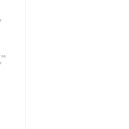
r
r os
ir