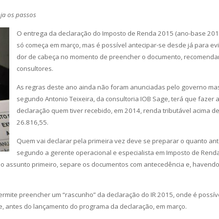
eja os passos
O entrega da declaração do Imposto de Renda 2015 (ano-base 201
só começa em março, mas é possível antecipar-se desde já para evi
dor de cabeça no momento de preencher o documento, recomend
consultores.
As regras deste ano ainda não foram anunciadas pelo governo ma
segundo Antonio Teixeira, da consultoria IOB Sage, terá que fazer 
declaração quem tiver recebido, em 2014, renda tributável acima d
26.816,55.
Quem vai declarar pela primeira vez deve se preparar o quanto ant
segundo a gerente operacional e especialista em Imposto de Rend
 o assunto primeiro, separe os documentos com antecedência e, havend
ermite preencher um “rascunho” da declaração do IR 2015, onde é possív
te, antes do lançamento do programa da declaração, em março.