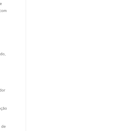
de
 com
ado,
dor
ação
 de