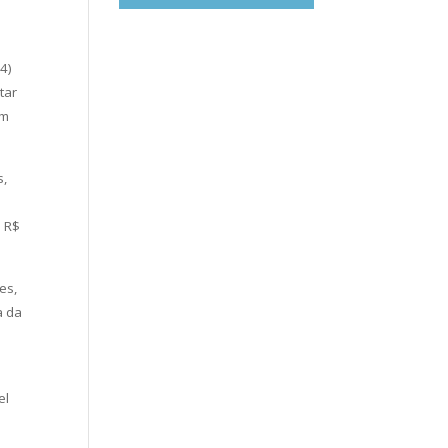
4)
tar
am
s,
a
e R$
es,
a da
o
el