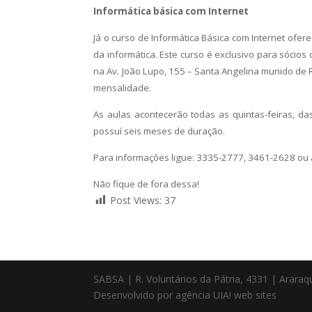
Informática básica com Internet
Já o curso de Informática Básica com Internet ofe
da informática. Este curso é exclusivo para sócio
na Av. João Lupo, 155 – Santa Angelina munido de 
mensalidade.
As aulas acontecerão todas as quintas-feiras, d
possuí seis meses de duração.
Para informações ligue: 3335-2777, 3461-2628 ou
Não fique de fora dessa!
Post Views:
37
SABSA | R. Voluntários da Pátria, 4331 | Arara
Desenvolvido por agência UIA! web sites