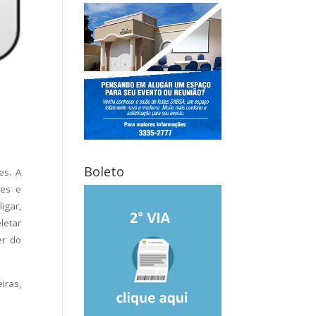
Boleto
es. A
res e
igar,
letar
er do
iras,