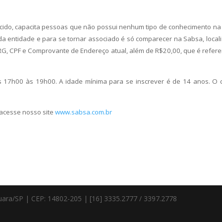
recido, capacita pessoas que não possui nenhum tipo de conhecimento na
s da entidade e para se tornar associado é só comparecer na Sabsa, local
RG, CPF e Comprovante de Endereço atual, além de R$20,00, que é refere
as 17h00 às 19h00. A idade mínima para se inscrever é de 14 anos. O 
 acesse nosso site
www.sabsa.com.br
quara/SP | CEP: 14802-205 | [16] 3335.2777 / 3397.2778