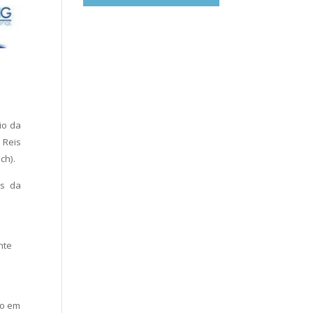
io da
 Reis
ch).
is da
nte
lo em