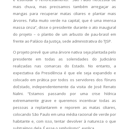
mais chuva, mas precisamos também arregaçar as
mangas para recuperar matas ciliares e plantar mais
árvores. Falta muito verde na capital, que é uma imensa
massa cinza”, disse o presidente durante o ato inaugural
do projeto – o plantio de um arbusto de pau-brasil em
frente ao Palácio da Justiça, sede administrativa do TJSP.
O projeto prevê que uma árvore nativa seja plantada pelo
presidente em todas as solenidades do Judiciário
realizadas nas comarcas do Estado. No entanto, a
expectativa da Presidência é que ele seja expandido e
colocado em prática por todos os servidores dos fóruns
doEstado, independentemente da visita de José Renato
Nalini. “Estamos passando por uma crise hídrica
extremamente grave e queremos incentivar todas as
pessoas a replantarem e reporem as matas ciliares,
colocando São Paulo em uma média racional de verde por
habitante e, com isso, tentar devolver à natureza o que
subtraímos dela. É esse o simbolismo”, explica.