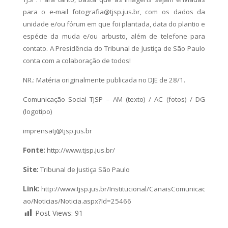
para o e-mail fotografia@tjsp.jus.br, com os dados da
unidade e/ou fórum em que foi plantada, data do plantio e
espécie da muda e/ou arbusto, além de telefone para
contato. A Presidência do Tribunal de Justiça de São Paulo
conta com a colaboração de todos!
NR.: Matéria originalmente publicada no DJE de 28/1.
Comunicação Social TJSP – AM (texto) / AC (fotos) / DG
(logotipo)
imprensatj@tjsp.jus.br
Fonte:
http://www.tjsp.jus.br/
Site:
Tribunal de Justiça São Paulo
Link:
http://www.tjsp.jus.br/Institucional/CanaisComunicac
ao/Noticias/Noticia.aspx?Id=25466
Post Views:
91