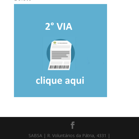
SABSA | R. Voluntários da Pátria, 4331 |