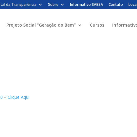
tal da Transparência
Sobre
Informativo SABSA
Contato
Loca
Projeto Social “Geração do Bem”
Cursos
Informativ
20
–
Clique Aqui