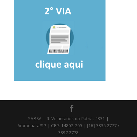
SABSA | R. Voluntários da Pátria, 4331 |
Araraquara/SP | CEP: 14802-205 | [16] 3335.2777 /
3397.2778