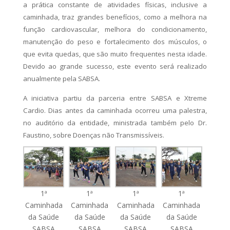
a prática constante de atividades físicas, inclusive a
caminhada, traz grandes benefícios, como a melhora na
função cardiovascular, melhora do condicionamento,
manutenção do peso e fortalecimento dos músculos, o
que evita quedas, que são muito frequentes nesta idade.
Devido ao grande sucesso, este evento será realizado
anualmente pela SABSA.
A iniciativa partiu da parceria entre SABSA e Xtreme
Cardio. Dias antes da caminhada ocorreu uma palestra,
no auditório da entidade, ministrada também pelo Dr.
Faustino, sobre Doenças não Transmissíveis.
1ª
1ª
1ª
1ª
Caminhada
Caminhada
Caminhada
Caminhada
da Saúde
da Saúde
da Saúde
da Saúde
SABSA
SABSA
SABSA
SABSA