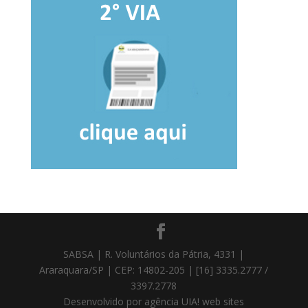
SABSA | R. Voluntários da Pátria, 4331 |
Araraquara/SP | CEP: 14802-205 | [16] 3335.2777 /
3397.2778
Desenvolvido por agência UIA! web sites