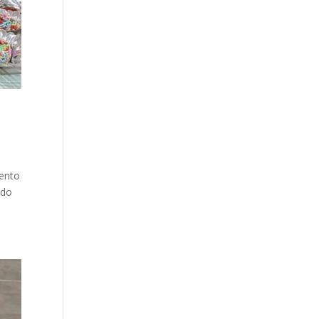
mento
ado