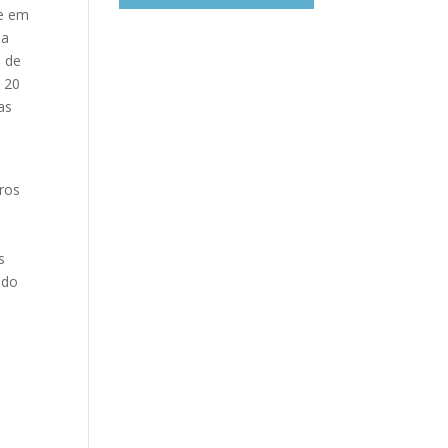
te em
oa
e de
 20
as
ros
s
 do