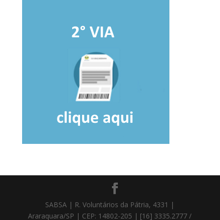
SABSA | R. Voluntários da Pátria, 4331 |
Araraquara/SP | CEP: 14802-205 | [16] 3335.2777 /