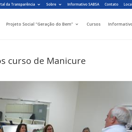
tal da Transparência
Sobre
Informativo SABSA
Contato
Loca
Projeto Social “Geração do Bem”
Cursos
Informativ
os curso de Manicure