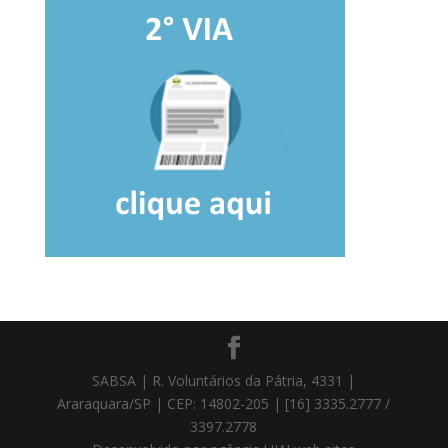
SABSA | R. Voluntários da Pátria, 4331 |
Araraquara/SP | CEP: 14802-205 | [16] 3335.2777 /
3397.2778