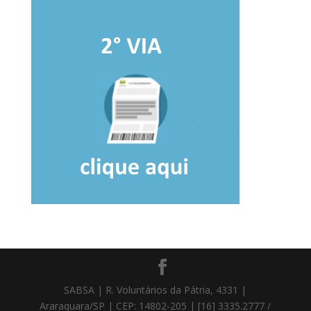
SABSA | R. Voluntários da Pátria, 4331 |
Araraquara/SP | CEP: 14802-205 | [16] 3335.2777 /