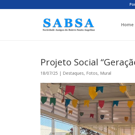
Por
Home
Projeto Social “Geraç
18/07/25
|
Destaques
,
Fotos
,
Mural