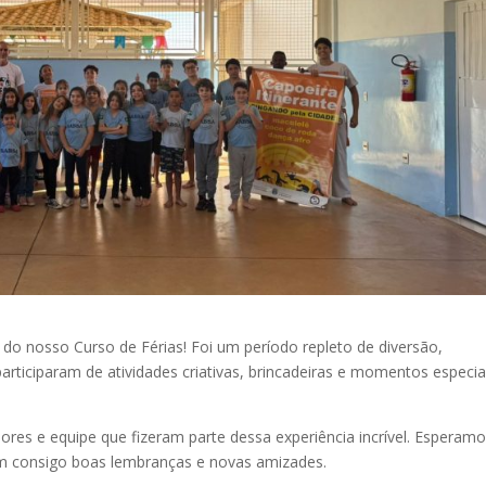
do nosso Curso de Férias! Foi um período repleto de diversão,
articiparam de atividades criativas, brincadeiras e momentos especia
ores e equipe que fizeram parte dessa experiência incrível. Esperam
m consigo boas lembranças e novas amizades.