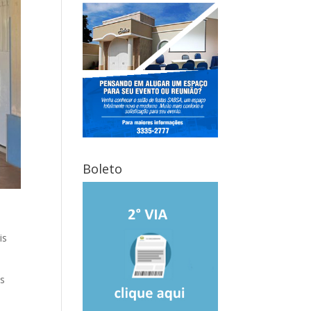
Boleto
is
os