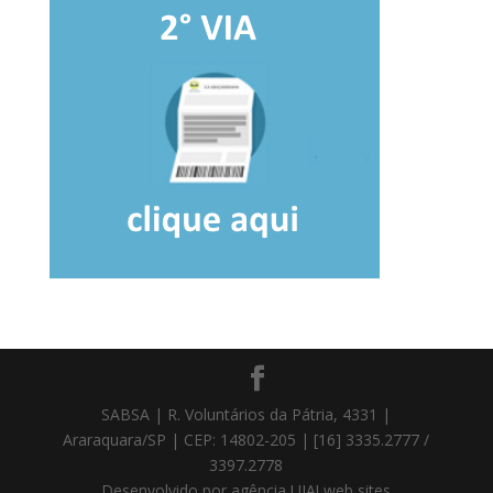
SABSA | R. Voluntários da Pátria, 4331 |
Araraquara/SP | CEP: 14802-205 | [16] 3335.2777 /
3397.2778
Desenvolvido por agência UIA! web sites